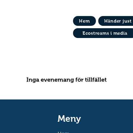
Hem
Händer just
Ecostreams i media
Inga evenemang för tillfället
Meny