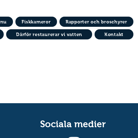
 nu
Fiskkameror
Rapporter och broschyrer
Därför restaurerar vi vatten
Kontakt
Sociala medier