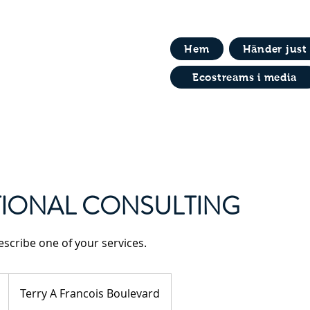
Hem
Händer just
Ecostreams i media
IONAL CONSULTING
escribe one of your services.
Terry A Francois Boulevard