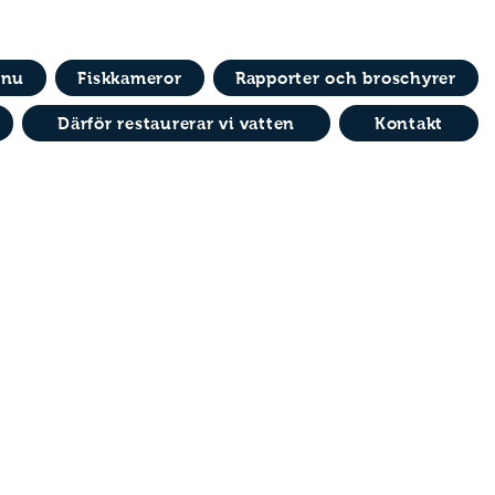
 nu
Fiskkameror
Rapporter och broschyrer
Därför restaurerar vi vatten
Kontakt