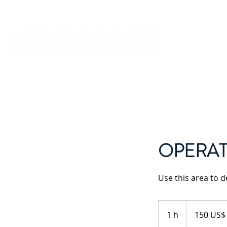
OPERAT
Use this area to d
150
amerikanska
1 h
1
150 US$
dollar