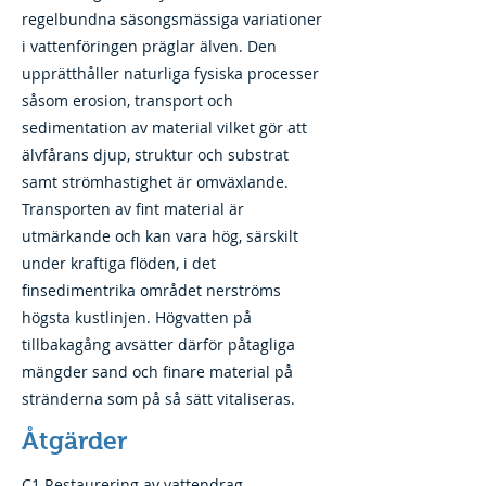
regelbundna säsongsmässiga variationer
i vattenföringen präglar älven. Den
upprätthåller naturliga fysiska processer
såsom erosion, transport och
sedimentation av material vilket gör att
älvfårans djup, struktur och substrat
samt strömhastighet är omväxlande.
Transporten av fint material är
utmärkande och kan vara hög, särskilt
under kraftiga flöden, i det
finsedimentrika området nerströms
högsta kustlinjen. Högvatten på
tillbakagång avsätter därför påtagliga
mängder sand och finare material på
stränderna som på så sätt vitaliseras.
Åtgärder
​C1 Restaurering av vattendrag